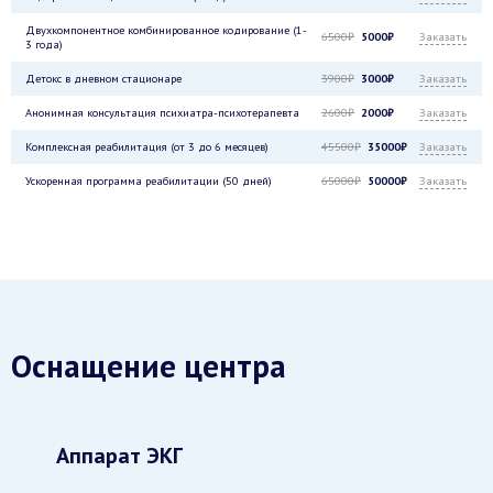
Двухкомпонентное комбинированное кодирование (1-
6500₽
5000₽
Заказать
3 года)
Детокс в дневном стационаре
3900₽
3000₽
Заказать
Анонимная консультация психиатра-психотерапевта
2600₽
2000₽
Заказать
Комплексная реабилитация (от 3 до 6 месяцев)
45500₽
35000₽
Заказать
Ускоренная программа реабилитации (50 дней)
65000₽
50000₽
Заказать
Оснащение центра
Аппарат ЭКГ