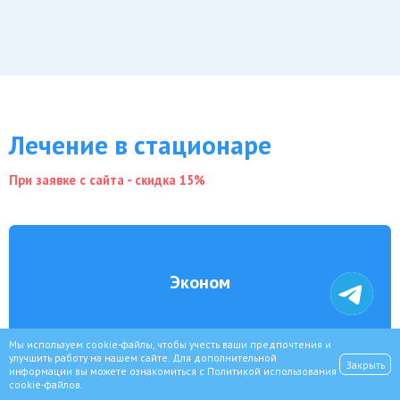
Лечение в стационаре
При заявке с сайта - скидка 15%
Эконом
Мы используем cookie-файлы, чтобы учесть ваши предпочтения и
улучшить работу на нашем сайте. Для дополнительной
Закрыть
1500₽
информации вы можете ознакомиться с
Политикой использования
cookie-файлов
.